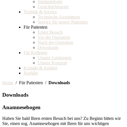
Implantologie
Gesichtschirurgie
Technik & Service
Technische Ausstattung
Service für unsere Patienten
Für Patienten
Erster Besuch
Vor der Operation
Nach der Operation
Downloads
Für Kollegen
Unsere Leistungen
Unsere Konzept
Kontakt & Anfahrt
Notfälle
Home
/ Für Patienten /
Downloads
Downloads
Anamnesebogen
Haben Sie bald Ihren ersten Besuch bei uns? Zu Beginn bitten wir
Sie, einen sog. Anamnesebogen mit Ihren für uns wichtigen